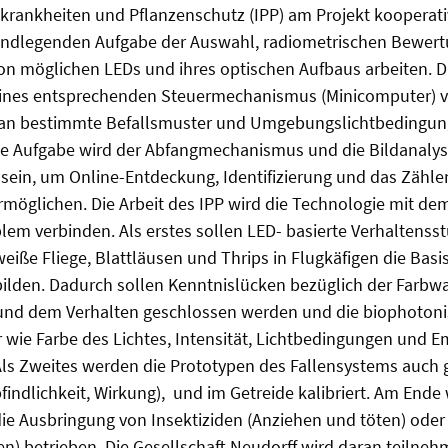
enkrankheiten und Pflanzenschutz (IPP) am Projekt koopera
undlegenden Aufgabe der Auswahl, radiometrischen Bewer
on möglichen LEDs und ihres optischen Aufbaus arbeiten. Di
ines entsprechenden Steuermechanismus (Minicomputer) vo
ch an bestimmte Befallsmuster und Umgebungslichtbedingu
ige Aufgabe wird der Abfangmechanismus und die Bildanalys
sein, um Online-Entdeckung, Identifizierung und das Zähle
möglichen. Die Arbeit des IPP wird die Technologie mit de
em verbinden. Als erstes sollen LED- basierte Verhaltenss
iße Fliege, Blattläusen und Thrips in Flugkäfigen die Basis
bilden. Dadurch sollen Kenntnislücken bezüglich der Farb
 und dem Verhalten geschlossen werden und die biophoton
wie Farbe des Lichtes, Intensität, Lichtbedingungen und E
ls Zweites werden die Prototypen des Fallensystems auch g
pfindlichkeit, Wirkung), und im Getreide kalibriert. Am End
ie Ausbringung von Insektiziden (Anziehen und töten) ode
n) betrieben. Die Gesellschaft Neudorff wird daran teilne