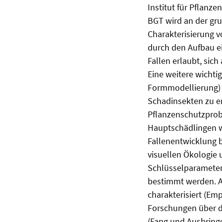
Institut für Pflanz
BGT wird an der gr
Charakterisierung v
durch den Aufbau e
Fallen erlaubt, si
Eine weitere wicht
Formmodellierung) 
Schadinsekten zu er
Pflanzenschutzprobl
Hauptschädlingen we
Fallenentwicklung 
visuellen Ökologie
Schlüsselparameter 
bestimmt werden. A
charakterisiert (Em
Forschungen über d
(Fang und Ausbringe