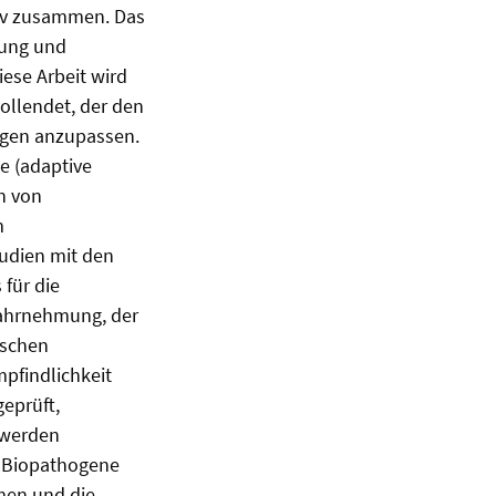
tiv zusammen. Das
tung und
ese Arbeit wird
llendet, der den
ngen anzupassen.
e (adaptive
n von
m
tudien mit den
 für die
wahrnehmung, der
ischen
mpfindlichkeit
eprüft,
e werden
r Biopathogene
hmen und die