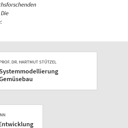
uchsforschenden
 Die
:
PROF. DR. HARTMUT STÜTZEL
System­modellierung
Gemüsebau
ANN
Entwicklung