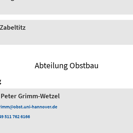
Zabeltitz
Abteilung Obstbau
g
H) Peter Grimm-Wetzel
rimm
obst.uni-hannover.de
49 511 762 6166