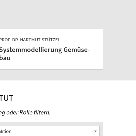
PROF. DR. HARTMUT STÜTZEL
System­modellierung Gemüse­
bau
ITUT
 oder Rolle filtern.
tion