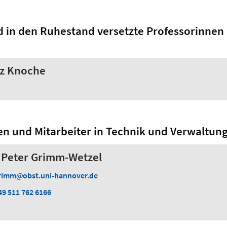
d in den Ruhestand versetzte Professorinnen
itz Knoche
en und Mitarbeiter in Technik und Verwaltun
H) Peter Grimm-Wetzel
rimm
obst.uni-hannover.de
49 511 762 6166