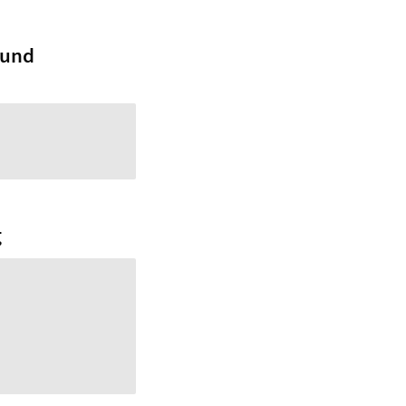
 und
g