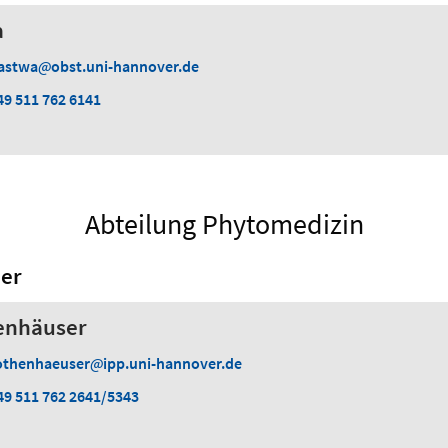
a
astwa
obst.uni-hannover.de
49 511 762 6141
Abteilung Phytomedizin
er
enhäuser
othenhaeuser
ipp.uni-hannover.de
49 511 762 2641/5343