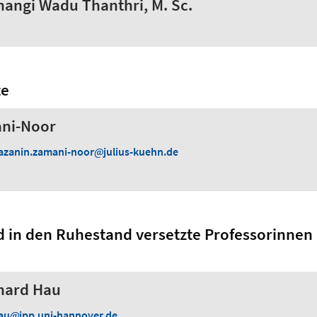
hangi Wadu Thanthri, M. Sc.
te
ni-Noor
azanin.zamani-noor
julius-kuehn.de
d in den Ruhestand versetzte Professorinnen
nhard Hau
au
ipp.uni-hannover.de