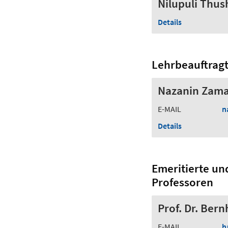
Nilupuli Thus
Details
Lehrbeauftrag
Nazanin Zama
E-MAIL
n
Details
Emeritierte un
Professoren
Prof. Dr. Ber
E-MAIL
h