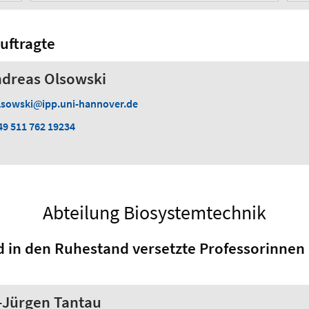
uftragte
Andreas Olsowski
lsowski
ipp.uni-hannover.de
49 511 762 19234
Abteilung Biosystemtechnik
d in den Ruhestand versetzte Professorinnen
s-Jürgen Tantau